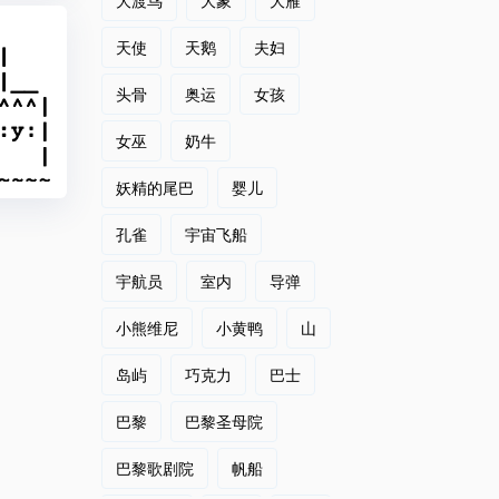
大渡鸟
大象
大雁
天使
天鹅
夫妇
头骨
奥运
女孩
女巫
奶牛
妖精的尾巴
婴儿
孔雀
宇宙飞船
宇航员
室内
导弹
小熊维尼
小黄鸭
山
岛屿
巧克力
巴士
巴黎
巴黎圣母院
巴黎歌剧院
帆船