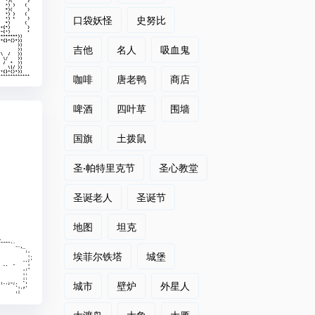
口袋妖怪
史努比
吉他
名人
吸血鬼
咖啡
唐老鸭
商店
啤酒
四叶草
围墙
国旗
土拨鼠
圣·帕特里克节
圣心教堂
圣诞老人
圣诞节
地图
坦克
埃菲尔铁塔
城堡
城市
壁炉
外星人