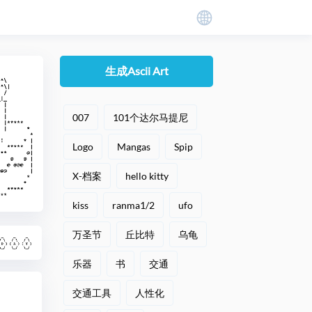
生成Ascii Art
007
101个达尔马提尼
Logo
Mangas
Spip
X-档案
hello kitty
kiss
ranma1/2
ufo
万圣节
丘比特
乌龟
乐器
书
交通
交通工具
人性化