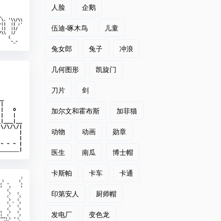
人脸
企鹅
伍迪·啄木鸟
儿童
兔女郎
兔子
冲浪
几何图形
凯旋门
刀片
剑
加尔文和霍布斯
加菲猫
动物
动画
勋章
医生
南瓜
博士帽
卡斯帕
卡车
卡通
印第安人
厨师帽
发电厂
变色龙