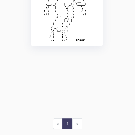
«
1
»